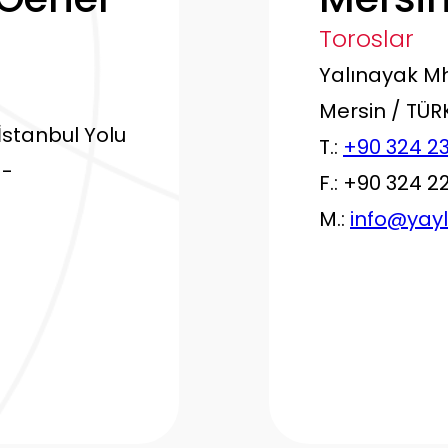
Toroslar
Yalınayak Mh.
Mersin / TÜR
İstanbul Yolu
T.:
+90 324 23
 -
F.: +90 324 2
M.:
info@yay