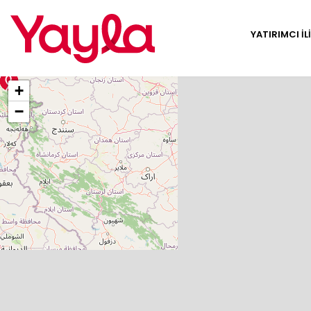
YATIRIMCI İL
+
−