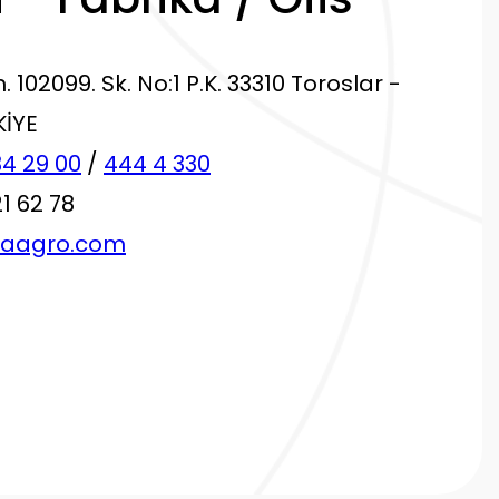
 102099. Sk. No:1 P.K. 33310 Toroslar -
KİYE
4 29 00
/
444 4 330
21 62 78
laagro.com