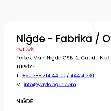
Niğde - Fabrika / O
Fertek
Fertek Mah. Niğde OSB 12. Cadde No:1
TÜRKİYE
T.:
+90 388 214 44 00
/
444 4 330
M.:
info@yaylaagro.com
NİĞDE