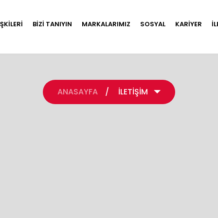
İŞKİLERİ
BİZİ TANIYIN
MARKALARIMIZ
SOSYAL
KARİYER
İ
ANASAYFA
/
İLETİŞİM