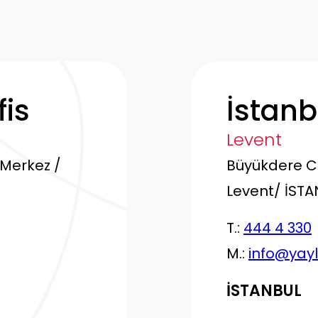
fis
İstanb
Levent
 Merkez /
Büyükdere Ca
Levent/ İST
T.:
444 4 330
M.:
info@yay
İSTANBUL