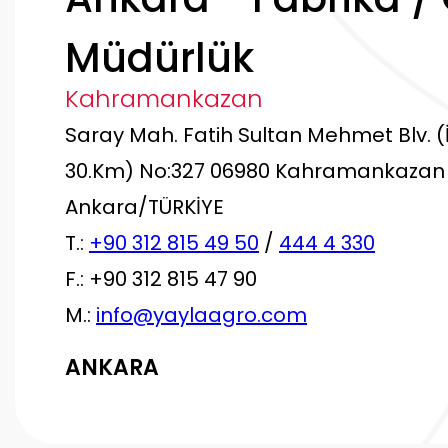
Müdürlük
Kahramankazan
Saray Mah. Fatih Sultan Mehmet Blv. (
30.Km) No:327 06980 Kahramankazan
Ankara/TÜRKİYE
T.:
+90 312 815 49 50
/
444 4 330
F.: +90 312 815 47 90
M.:
info@yaylaagro.com
ANKARA