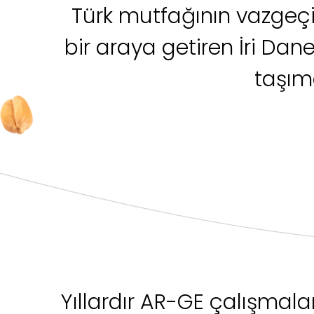
Türk mutfağının vazgeçil
bir araya getiren İri Dan
taşıma
Yıllardır AR-GE çalışmala