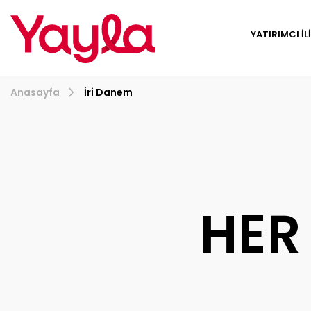
YATIRIMCI İL
Anasayfa
İri Danem
HER