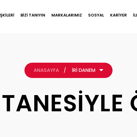
İŞKİLERİ
BİZİ TANIYIN
MARKALARIMIZ
SOSYAL
KARİYER
İ
ANASAYFA
/
İRİ DANEM
 TANESİYLE 