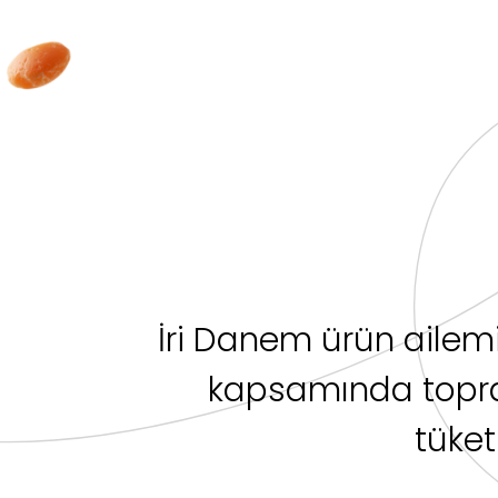
İri Danem ürün ailemiz
kapsamında topra
tüket